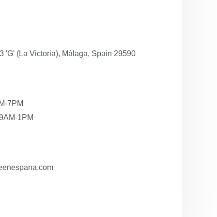
 3 'G' (La Victoria), Málaga, Spain 29590
AM-7PM
: 9AM-1PM
eenespana.com