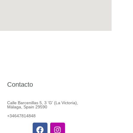
Contacto
Calle Barcenillas 5, 3 'G' (La Victoria),
Málaga, Spain 29590
+34647814848
F
I